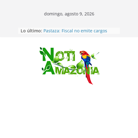
domingo, agosto 9, 2026
Lo último:
Pastaza: Fiscal no emite cargos
contra hombre de 50años que
mantenía relacion de «noviazgo»
con una menor de10 años en
frontera sur
Saltar
Napo: presunto sicariato en cantón
Archidona
Ecuador: dos jóvenes de 22 años
desaparecidos fueron encontrados
muertos en Puerto lopez
Sentencian a 34 años de prisión a
implicados en caso de Alison,
oriunda de Tena
Vozinha, el arquero sensación de
cabo Verde, ya llegó para
incorporarse a Colo Colo de Chile