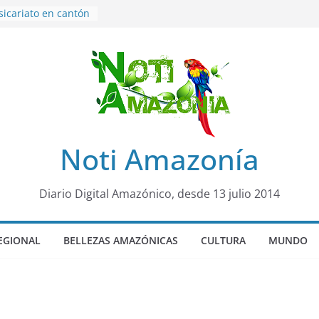
sicariato en cantón
venes de 22 años
ueron encontrados
to lopez
años de prisión a
so de Alison,
uero sensación de
legó para
Noti Amazonía
olo Colo de Chile
oquia Diez de
su nueva reina por
Diario Digital Amazónico, desde 13 julio 2014
EGIONAL
BELLEZAS AMAZÓNICAS
CULTURA
MUNDO