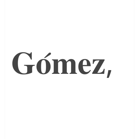
𝐆𝐨́𝐦𝐞𝐳,