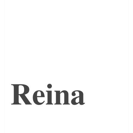
𝐑𝐞𝐢𝐧𝐚