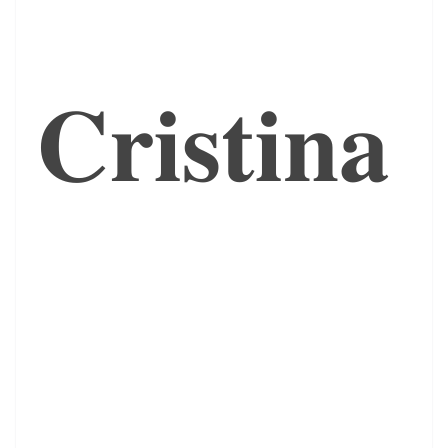
𝐂𝐫𝐢𝐬𝐭𝐢𝐧𝐚