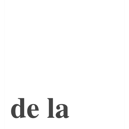
𝐝𝐞 𝐥𝐚