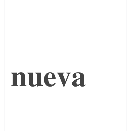
𝐧𝐮𝐞𝐯𝐚