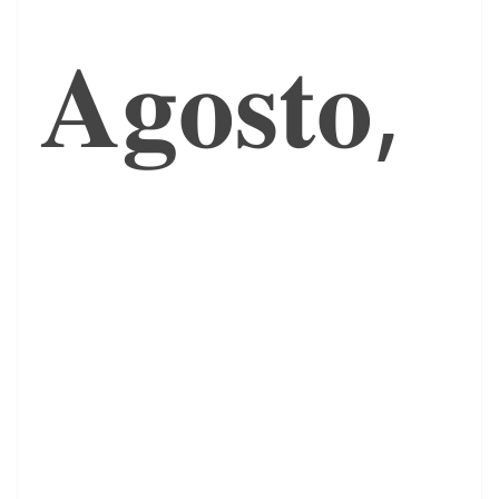
𝐀𝐠𝐨𝐬𝐭𝐨,