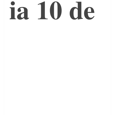
𝐢𝐚 𝟏𝟎 𝐝𝐞