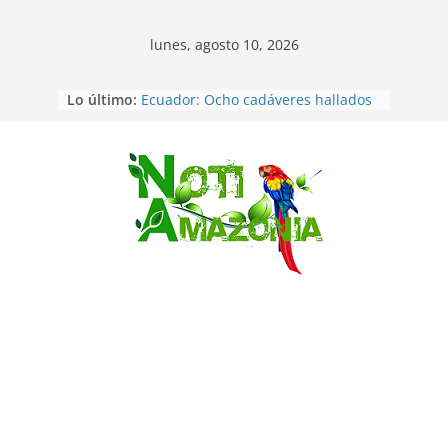
lunes, agosto 10, 2026
Lo último:
Ecuador: Ocho cadáveres hallados
en fosas comunes en Pucará
Pastaza: Feria de la Diez de agosto
atrajo a miles de personas en la
edición 2026 (video)
Saltar
Pastaza: Fiscal no emite cargos
contra hombre de 50años que
mantenía relacion de «noviazgo»
con una menor de10 años en
frontera sur
Napo: presunto sicariato en cantón
Archidona
Ecuador: dos jóvenes de 22 años
desaparecidos fueron encontrados
muertos en Puerto lopez