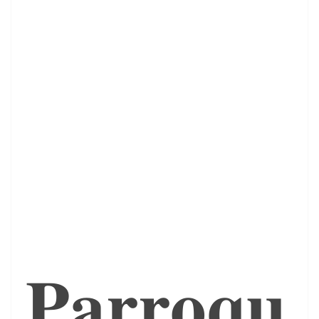
𝐏𝐚𝐫𝐫𝐨𝐪𝐮