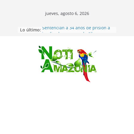
jueves, agosto 6, 2026
Lo último:
Sentencian a 34 años de prisión a
implicados en caso de Alison,
oriunda de Tena
Vozinha, el arquero sensación de
cabo Verde, ya llegó para
Saltar
incorporarse a Colo Colo de Chile
Pastaza: la parroquia Diez de
Agosto eligió a su nueva reina por
su aniversario
La “deuda de sueño”: una alerta
sobre los efectos de dormir mal en
la salud física y mental
Pastaza: Puyo será sede
del XII Foro Social Panamazónico, d
e pueblos indígenas y sociedad
civil por la defensa de la Amazonía