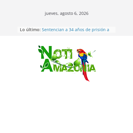
jueves, agosto 6, 2026
Lo último:
Sentencian a 34 años de prisión a
implicados en caso de Alison,
oriunda de Tena
Vozinha, el arquero sensación de
cabo Verde, ya llegó para
Saltar
incorporarse a Colo Colo de Chile
Pastaza: la parroquia Diez de
Agosto eligió a su nueva reina por
su aniversario
La “deuda de sueño”: una alerta
sobre los efectos de dormir mal en
la salud física y mental
Pastaza: Puyo será sede
del XII Foro Social Panamazónico, d
e pueblos indígenas y sociedad
civil por la defensa de la Amazonía