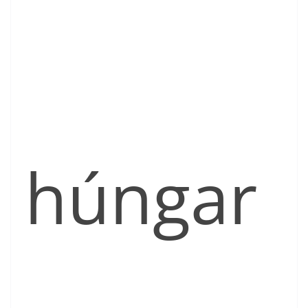
húngar