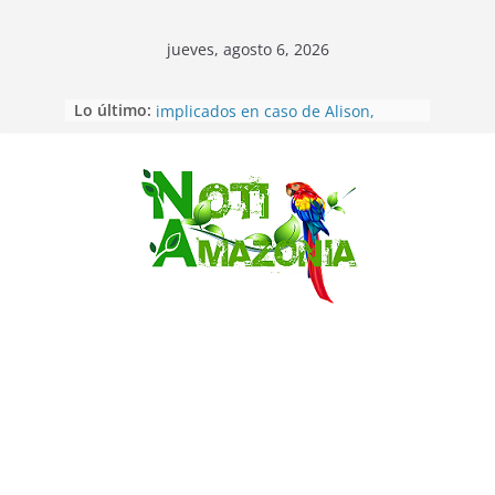
jueves, agosto 6, 2026
Lo último:
Sentencian a 34 años de prisión a
implicados en caso de Alison,
oriunda de Tena
Vozinha, el arquero sensación de
cabo Verde, ya llegó para
Saltar
incorporarse a Colo Colo de Chile
Pastaza: la parroquia Diez de
Agosto eligió a su nueva reina por
su aniversario
La “deuda de sueño”: una alerta
sobre los efectos de dormir mal en
la salud física y mental
Pastaza: Puyo será sede
del XII Foro Social Panamazónico, d
e pueblos indígenas y sociedad
civil por la defensa de la Amazonía