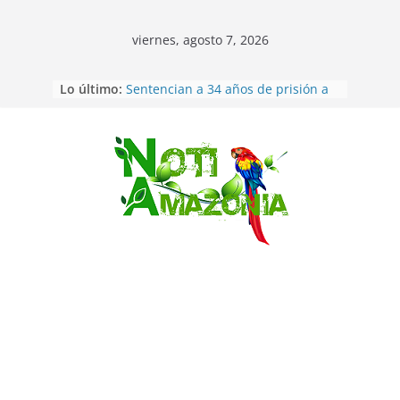
viernes, agosto 7, 2026
Ecuador: dos jóvenes de 22 años
Lo último:
desaparecidos fueron encontrados
muertos en Puerto lopez
Sentencian a 34 años de prisión a
implicados en caso de Alison,
oriunda de Tena
Saltar
Vozinha, el arquero sensación de
cabo Verde, ya llegó para
incorporarse a Colo Colo de Chile
Pastaza: la parroquia Diez de
Agosto eligió a su nueva reina por
su aniversario
La “deuda de sueño”: una alerta
sobre los efectos de dormir mal en
la salud física y mental