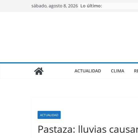
Saltar
sábado, agosto 8, 2026
Lo último:
al
contenido
ACTUALIDAD
CLIMA
R
ACTUALIDAD
Pastaza: lluvias caus