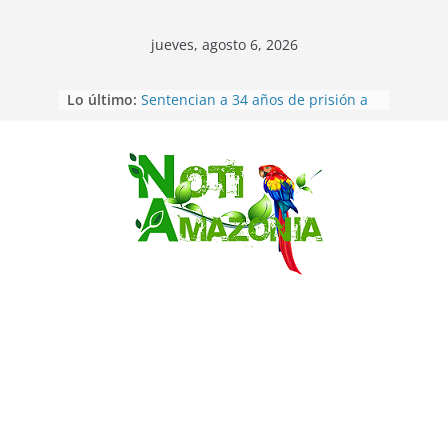
jueves, agosto 6, 2026
Lo último:
Sentencian a 34 años de prisión a
implicados en caso de Alison,
oriunda de Tena
Vozinha, el arquero sensación de
cabo Verde, ya llegó para
Saltar
incorporarse a Colo Colo de Chile
Pastaza: la parroquia Diez de
Agosto eligió a su nueva reina por
su aniversario
La “deuda de sueño”: una alerta
sobre los efectos de dormir mal en
la salud física y mental
Pastaza: Puyo será sede
del XII Foro Social Panamazónico, d
e pueblos indígenas y sociedad
civil por la defensa de la Amazonía