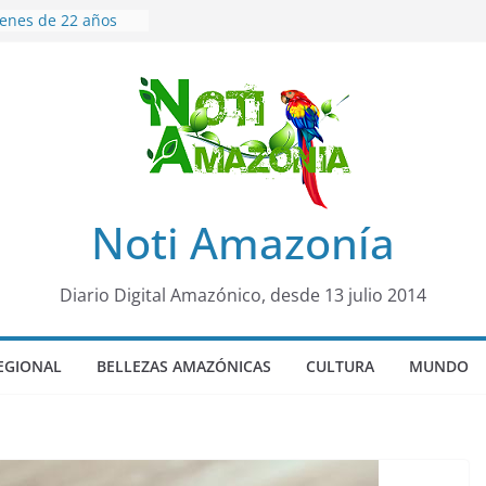
venes de 22 años
ueron encontrados
to lopez
años de prisión a
so de Alison,
uero sensación de
legó para
olo Colo de Chile
oquia Diez de
Noti Amazonía
su nueva reina por
ño”: una alerta
Diario Digital Amazónico, desde 13 julio 2014
s de dormir mal en
 mental
EGIONAL
BELLEZAS AMAZÓNICAS
CULTURA
MUNDO