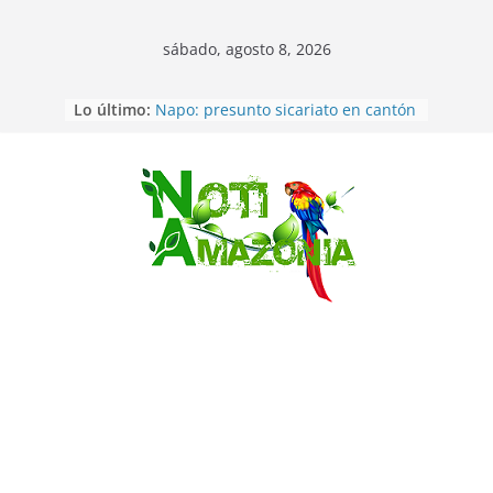
sábado, agosto 8, 2026
Lo último:
Napo: presunto sicariato en cantón
Archidona
Ecuador: dos jóvenes de 22 años
desaparecidos fueron encontrados
muertos en Puerto lopez
Saltar
Sentencian a 34 años de prisión a
implicados en caso de Alison,
oriunda de Tena
Vozinha, el arquero sensación de
cabo Verde, ya llegó para
incorporarse a Colo Colo de Chile
Pastaza: la parroquia Diez de
Agosto eligió a su nueva reina por
su aniversario