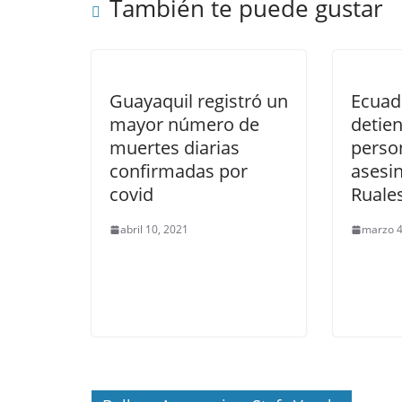
También te puede gustar
Guayaquil registró un
Ecuado
mayor número de
detien
muertes diarias
perso
confirmadas por
asesin
covid
Ruale
abril 10, 2021
marzo 4