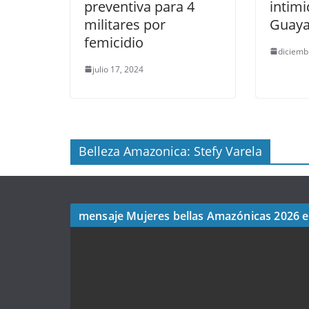
preventiva para 4
intimi
militares por
Guaya
femicidio
diciemb
julio 17, 2024
Belleza Amazonica: Stefy Varela
mensaje Mujeres bellas Amazónicas 2026 