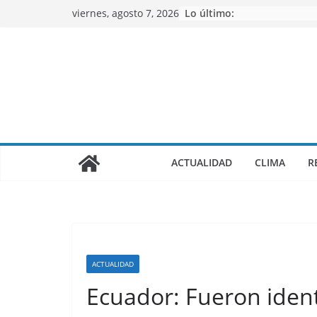
Saltar
viernes, agosto 7, 2026
Lo último:
al
contenido
ACTUALIDAD
CLIMA
R
ACTUALIDAD
Ecuador: Fueron ident