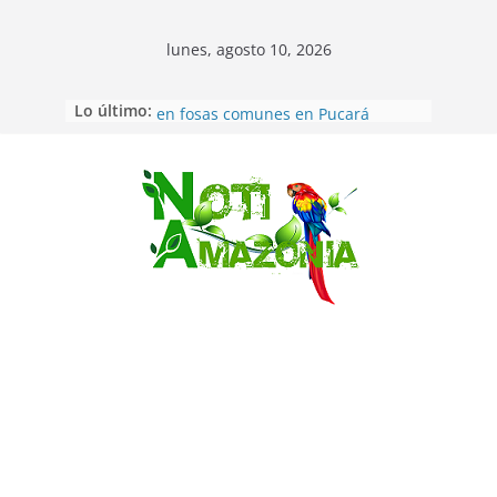
lunes, agosto 10, 2026
Lo último:
Ecuador: Ocho cadáveres hallados
en fosas comunes en Pucará
Pastaza: Feria de la Diez de agosto
atrajo a miles de personas en la
edición 2026 (video)
Saltar
Pastaza: Fiscal no emite cargos
contra hombre de 50años que
mantenía relacion de «noviazgo»
con una menor de10 años en
frontera sur
Napo: presunto sicariato en cantón
Archidona
Ecuador: dos jóvenes de 22 años
desaparecidos fueron encontrados
muertos en Puerto lopez