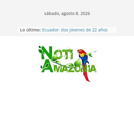
sábado, agosto 8, 2026
Napo: presunto sicariato en cantón
Lo último:
Archidona
Ecuador: dos jóvenes de 22 años
desaparecidos fueron encontrados
muertos en Puerto lopez
Sentencian a 34 años de prisión a
Saltar
implicados en caso de Alison,
oriunda de Tena
Vozinha, el arquero sensación de
cabo Verde, ya llegó para
incorporarse a Colo Colo de Chile
Pastaza: la parroquia Diez de
Agosto eligió a su nueva reina por
su aniversario