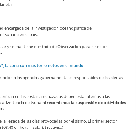
laneta.
dad encargada de la investigación oceanográfica de
n tsunami en el país.
ular y se mantiene el estado de Observación para el sector
7.
co?, la zona con más terremotos en el mundo
ntación a las agencias gubernamentales responsables de las alertas
uentran en las costas amenazadas deben estar atentas a las
 La advertencia de tsunami
recomienda la suspensión de actividades
as.
 la llegada de las olas provocadas por el sismo. El primer sector
(08:48 en hora insular). (Ecuavisa)