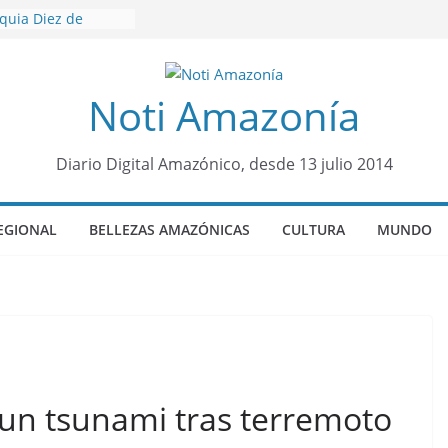
oquia Diez de
su nueva reina por
icariato en cantón
Noti Amazonía
venes de 22 años
ueron encontrados
to lopez
Diario Digital Amazónico, desde 13 julio 2014
años de prisión a
so de Alison,
EGIONAL
BELLEZAS AMAZÓNICAS
CULTURA
MUNDO
ero sensación de
legó para
olo Colo de Chile
 un tsunami tras terremoto