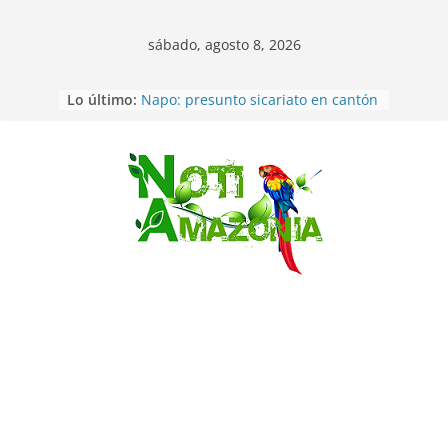
sábado, agosto 8, 2026
Lo último:
Napo: presunto sicariato en cantón
Archidona
Ecuador: dos jóvenes de 22 años
desaparecidos fueron encontrados
muertos en Puerto lopez
Saltar
Sentencian a 34 años de prisión a
implicados en caso de Alison,
oriunda de Tena
Vozinha, el arquero sensación de
cabo Verde, ya llegó para
incorporarse a Colo Colo de Chile
Pastaza: la parroquia Diez de
Agosto eligió a su nueva reina por
su aniversario