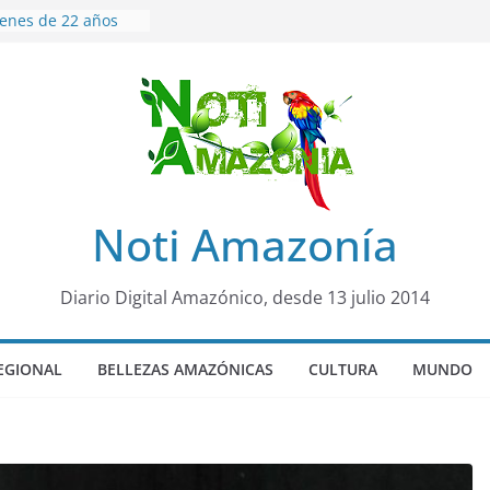
venes de 22 años
ueron encontrados
to lopez
años de prisión a
so de Alison,
uero sensación de
legó para
olo Colo de Chile
oquia Diez de
Noti Amazonía
su nueva reina por
ño”: una alerta
Diario Digital Amazónico, desde 13 julio 2014
s de dormir mal en
 mental
EGIONAL
BELLEZAS AMAZÓNICAS
CULTURA
MUNDO