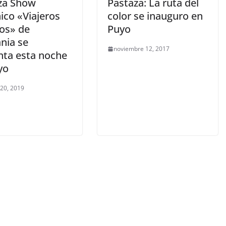
za Show
Pastaza: La ruta del
ico «Viajeros
color se inauguro en
os» de
Puyo
nia se
noviembre 12, 2017
nta esta noche
yo
 20, 2019