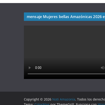
mensaje Mujeres bellas Amazónicas 2026 
Copyright © 2026
Noti Amazonía
. Todos los derech
Tema:
ColorMag
por ThemeGrill. Funciona con
Wor