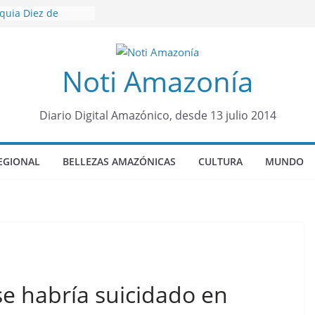
oquia Diez de
su nueva reina por
icariato en cantón
Noti Amazonía
venes de 22 años
ueron encontrados
to lopez
Diario Digital Amazónico, desde 13 julio 2014
años de prisión a
so de Alison,
EGIONAL
BELLEZAS AMAZÓNICAS
CULTURA
MUNDO
ero sensación de
legó para
olo Colo de Chile
se habría suicidado en