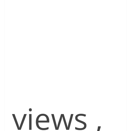
views
,