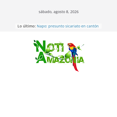
sábado, agosto 8, 2026
Lo último:
Napo: presunto sicariato en cantón
Archidona
Ecuador: dos jóvenes de 22 años
desaparecidos fueron encontrados
muertos en Puerto lopez
Saltar
Sentencian a 34 años de prisión a
implicados en caso de Alison,
oriunda de Tena
Vozinha, el arquero sensación de
cabo Verde, ya llegó para
incorporarse a Colo Colo de Chile
Pastaza: la parroquia Diez de
Agosto eligió a su nueva reina por
su aniversario