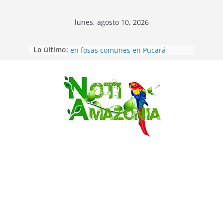
lunes, agosto 10, 2026
Lo último:
Ecuador: Ocho cadáveres hallados
en fosas comunes en Pucará
Pastaza: Feria de la Diez de agosto
atrajo a miles de personas en la
edición 2026 (video)
Saltar
Pastaza: Fiscal no emite cargos
contra hombre de 50años que
mantenía relacion de «noviazgo»
con una menor de10 años en
frontera sur
Napo: presunto sicariato en cantón
Archidona
Ecuador: dos jóvenes de 22 años
desaparecidos fueron encontrados
muertos en Puerto lopez