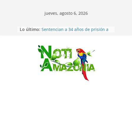
jueves, agosto 6, 2026
Lo último:
Sentencian a 34 años de prisión a
implicados en caso de Alison,
oriunda de Tena
Vozinha, el arquero sensación de
cabo Verde, ya llegó para
Saltar
incorporarse a Colo Colo de Chile
Pastaza: la parroquia Diez de
Agosto eligió a su nueva reina por
su aniversario
La “deuda de sueño”: una alerta
sobre los efectos de dormir mal en
la salud física y mental
Pastaza: Puyo será sede
del XII Foro Social Panamazónico, d
e pueblos indígenas y sociedad
civil por la defensa de la Amazonía