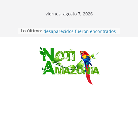
viernes, agosto 7, 2026
Lo último:
Ecuador: dos jóvenes de 22 años
desaparecidos fueron encontrados
muertos en Puerto lopez
Sentencian a 34 años de prisión a
implicados en caso de Alison,
Saltar
oriunda de Tena
Vozinha, el arquero sensación de
cabo Verde, ya llegó para
incorporarse a Colo Colo de Chile
Pastaza: la parroquia Diez de
Agosto eligió a su nueva reina por
su aniversario
La “deuda de sueño”: una alerta
sobre los efectos de dormir mal en
la salud física y mental