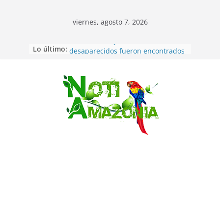
viernes, agosto 7, 2026
Lo último:
Ecuador: dos jóvenes de 22 años
desaparecidos fueron encontrados
muertos en Puerto lopez
Sentencian a 34 años de prisión a
implicados en caso de Alison,
Saltar
oriunda de Tena
Vozinha, el arquero sensación de
cabo Verde, ya llegó para
incorporarse a Colo Colo de Chile
Pastaza: la parroquia Diez de
Agosto eligió a su nueva reina por
su aniversario
La “deuda de sueño”: una alerta
sobre los efectos de dormir mal en
la salud física y mental