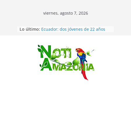
viernes, agosto 7, 2026
Lo último:
Ecuador: dos jóvenes de 22 años
desaparecidos fueron encontrados
muertos en Puerto lopez
Sentencian a 34 años de prisión a
implicados en caso de Alison,
Saltar
oriunda de Tena
Vozinha, el arquero sensación de
cabo Verde, ya llegó para
incorporarse a Colo Colo de Chile
Pastaza: la parroquia Diez de
Agosto eligió a su nueva reina por
su aniversario
La “deuda de sueño”: una alerta
sobre los efectos de dormir mal en
la salud física y mental