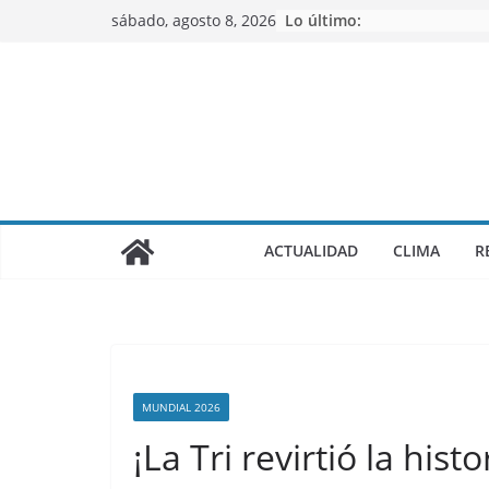
Saltar
sábado, agosto 8, 2026
Lo último:
al
contenido
ACTUALIDAD
CLIMA
R
MUNDIAL 2026
¡La Tri revirtió la his