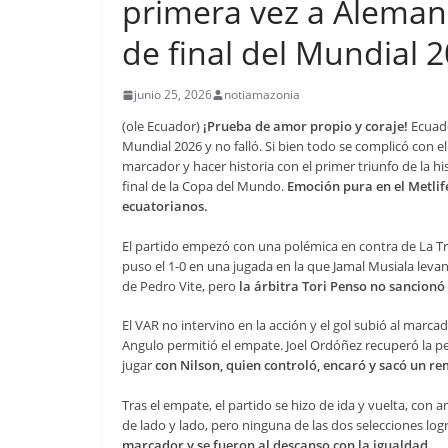
primera vez a Alemania
de final del Mundial 
junio 25, 2026
notiamazonia
(ole Ecuador)
¡Prueba de amor propio y coraje!
Ecuado
Mundial 2026 y no falló. Si bien todo se complicó con el 
marcador y hacer historia con el primer triunfo de la hi
final de la Copa del Mundo.
Emoción pura en el Metli
ecuatorianos.
El partido empezó con una polémica en contra de La Tr
puso el 1-0 en una jugada en la que Jamal Musiala levan
de Pedro Vite, pero
la árbitra Tori Penso no sancionó 
El VAR no intervino en la acción y el gol subió al marc
Angulo permitió el empate. Joel Ordóñez recuperó la pe
jugar
con Nilson, quien controló, encaró y sacó un re
Tras el empate, el partido se hizo de ida y vuelta, co
de lado y lado, pero ninguna de las dos selecciones log
marcador y se fueron al descanso con la igualdad.