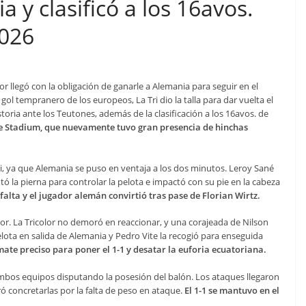
 y clasificó a los 16avos.
2026
r llegó con la obligación de ganarle a Alemania para seguir en el
gol tempranero de los europeos, La Tri dio la talla para dar vuelta el
storia ante los Teutones, además de la clasificación a los 16avos. de
fe Stadium, que nuevamente tuvo gran presencia de hinchas
i, ya que Alemania se puso en ventaja a los dos minutos. Leroy Sané
tó la pierna para controlar la pelota e impactó con su pie en la cabeza
falta y el jugador alemán convirtió tras pase de Florian Wirtz.
ador. La Tricolor no demoró en reaccionar, y una corajeada de Nilson
lota en salida de Alemania y Pedro Vite la recogió para enseguida
mate preciso para poner el 1-1 y desatar la euforia ecuatoriana.
n ambos equipos disputando la posesión del balón. Los ataques llegaron
ró concretarlas por la falta de peso en ataque.
El 1-1 se mantuvo en el