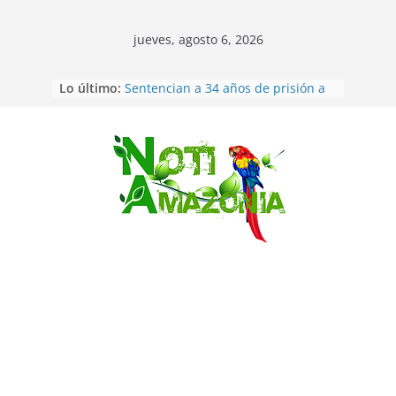
jueves, agosto 6, 2026
Lo último:
Sentencian a 34 años de prisión a
implicados en caso de Alison,
oriunda de Tena
Vozinha, el arquero sensación de
cabo Verde, ya llegó para
Saltar
incorporarse a Colo Colo de Chile
Pastaza: la parroquia Diez de
Agosto eligió a su nueva reina por
su aniversario
La “deuda de sueño”: una alerta
sobre los efectos de dormir mal en
la salud física y mental
Pastaza: Puyo será sede
del XII Foro Social Panamazónico, d
e pueblos indígenas y sociedad
civil por la defensa de la Amazonía