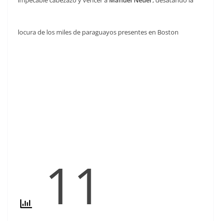
impecable cabezazo y vencer a
Manuel Neuer
, desatando la
locura de los miles de paraguayos presentes en Boston
11