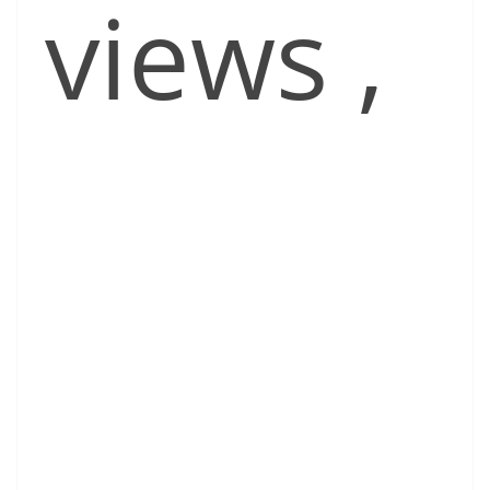
views
,