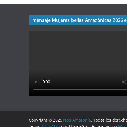
mensaje Mujeres bellas Amazónicas 2026 
Copyright © 2026
Noti Amazonía
. Todos los derech
Tema:
ColorMag
por ThemeGrill. Funciona con
Wor