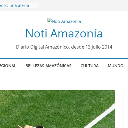
ño”: una alerta
s de dormir mal en
 mental
venes de 22 años
Noti Amazonía
ueron encontrados
to lopez
años de prisión a
so de Alison,
Diario Digital Amazónico, desde 13 julio 2014
ero sensación de
legó para
EGIONAL
BELLEZAS AMAZÓNICAS
CULTURA
MUNDO
olo Colo de Chile
oquia Diez de
su nueva reina por