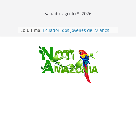
sábado, agosto 8, 2026
Napo: presunto sicariato en cantón
Lo último:
Archidona
Ecuador: dos jóvenes de 22 años
desaparecidos fueron encontrados
muertos en Puerto lopez
Saltar
Sentencian a 34 años de prisión a
implicados en caso de Alison,
oriunda de Tena
Vozinha, el arquero sensación de
cabo Verde, ya llegó para
incorporarse a Colo Colo de Chile
Pastaza: la parroquia Diez de
Agosto eligió a su nueva reina por
su aniversario