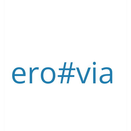
ero
#via