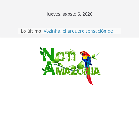
jueves, agosto 6, 2026
Sentencian a 34 años de prisión a
Lo último:
implicados en caso de Alison,
oriunda de Tena
Vozinha, el arquero sensación de
cabo Verde, ya llegó para
incorporarse a Colo Colo de Chile
Saltar
Pastaza: la parroquia Diez de
Agosto eligió a su nueva reina por
su aniversario
La “deuda de sueño”: una alerta
sobre los efectos de dormir mal en
la salud física y mental
Pastaza: Puyo será sede
del XII Foro Social Panamazónico, d
e pueblos indígenas y sociedad
civil por la defensa de la Amazonía