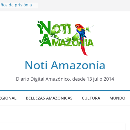
ños de prisión a
o de Alison,
ero sensación de
egó para
lo Colo de Chile
quia Diez de
u nueva reina por
ño”: una alerta
Noti Amazonía
 de dormir mal en
mental
rá sede
Diario Digital Amazónico, desde 13 julio 2014
al Panamazónico, d
nas y sociedad
nsa de la Amazonía
EGIONAL
BELLEZAS AMAZÓNICAS
CULTURA
MUNDO