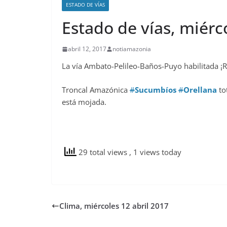
ESTADO DE VÍAS
Estado de vías, miérc
abril 12, 2017
notiamazonia
La vía Ambato-Pelileo-Baños-Puyo habilitada ¡R
Troncal Amazónica
#
Sucumbíos
#
Orellana
to
está mojada.
29 total views
, 1 views today
Clima, miércoles 12 abril 2017