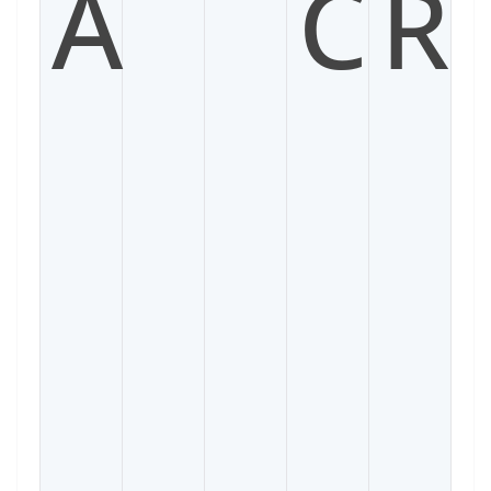
A
C
R