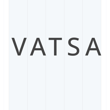
V
A
T
S
A