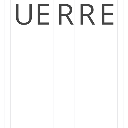
U
E
R
R
E