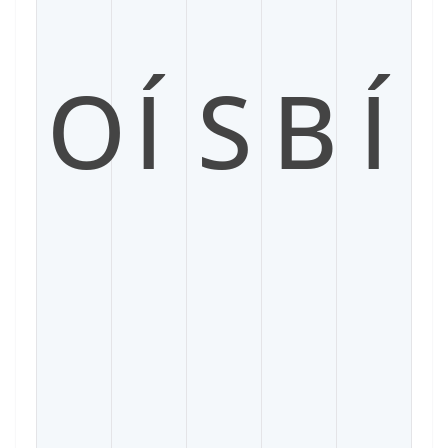
O
Í
S
B
Í