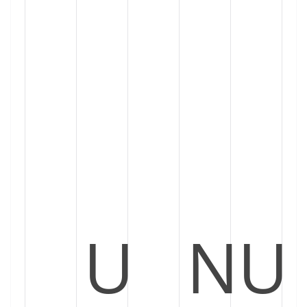
U
N
U