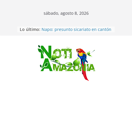
sábado, agosto 8, 2026
Pastaza: Fiscal no emite cargos
Lo último:
contra hombre de 50años que
mantenía relacion de «noviazgo»
con una menor de10 años en
frontera sur
Saltar
Napo: presunto sicariato en cantón
Archidona
Ecuador: dos jóvenes de 22 años
desaparecidos fueron encontrados
muertos en Puerto lopez
Sentencian a 34 años de prisión a
implicados en caso de Alison,
oriunda de Tena
Vozinha, el arquero sensación de
cabo Verde, ya llegó para
incorporarse a Colo Colo de Chile