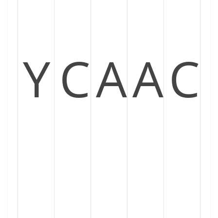
Y
C
A
A
C