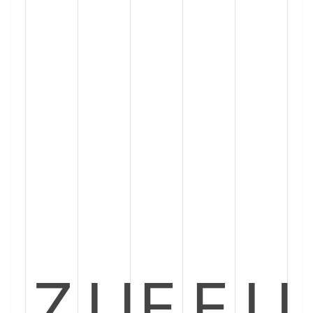
Z
U
E
E
U