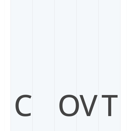
C
O
V
T