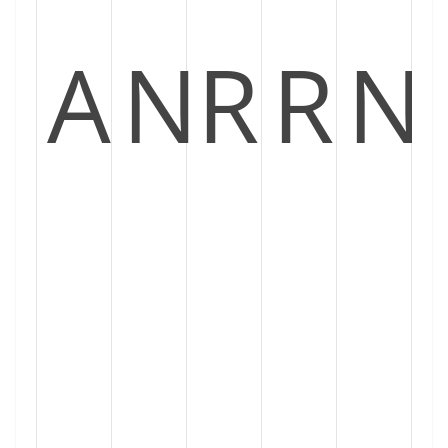
A
N
R
R
N