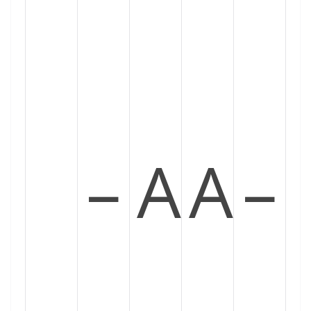
–
A
A
–