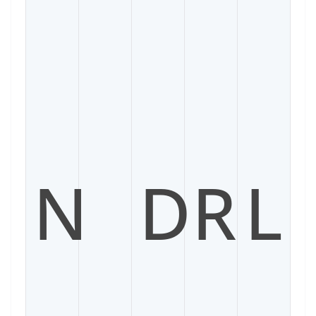
N
D
R
L