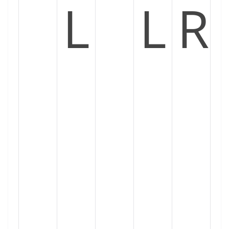
L
L
R