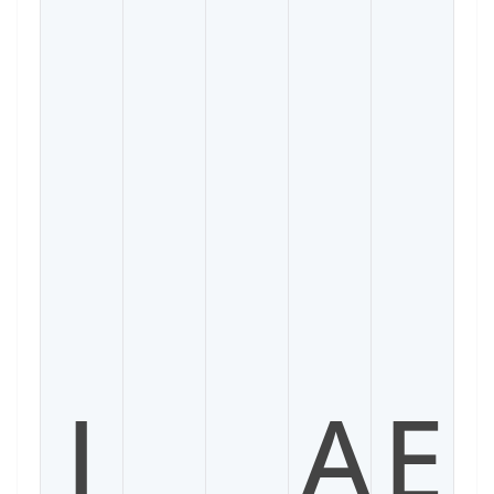
I
A
E