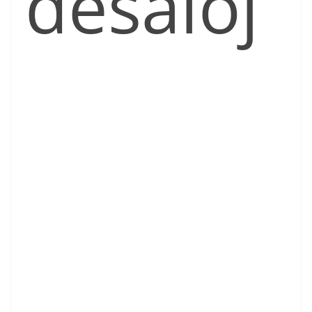
desaloj