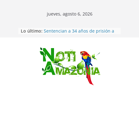
jueves, agosto 6, 2026
Lo último:
Sentencian a 34 años de prisión a
implicados en caso de Alison,
oriunda de Tena
Vozinha, el arquero sensación de
cabo Verde, ya llegó para
Saltar
incorporarse a Colo Colo de Chile
Pastaza: la parroquia Diez de
Agosto eligió a su nueva reina por
su aniversario
La “deuda de sueño”: una alerta
sobre los efectos de dormir mal en
la salud física y mental
Pastaza: Puyo será sede
del XII Foro Social Panamazónico, d
e pueblos indígenas y sociedad
civil por la defensa de la Amazonía