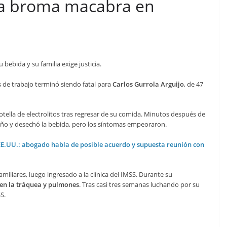
una broma macabra en
ebida y su familia exige justicia.
 de trabajo terminó siendo fatal para
Carlos Gurrola Arguijo
, de 47
tella de electrolitos tras regresar de su comida. Minutos después de
año y desechó la bebida, pero los síntomas empeoraron.
n EE.UU.: abogado habla de posible acuerdo y supuesta reunión con
miliares, luego ingresado a la clínica del IMSS. Durante su
en la tráquea y pulmones
. Tras casi tres semanas luchando por su
S.