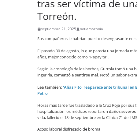
tras ser víctima de 
Torreón.
septiembre 21, 2025
notiamazonia
Sus compañeros le habrían puesto desengrasante en su b
El pasado 30 de agosto, lo que parecía una jornada más
años, mejor conocido como “Papayita”.
Según la cronología de los hechos, Gurrola tomó una bo
ingerirla,
comenzó a sentirse mal
. Notó un sabor extr
Lea también:
‘Alias Fito’ reaparece ante tribunal e
Petro
Horas más tarde fue trasladado a la Cruz Roja por sus fa
hospitalización los médicos reportaron
daños severos 
vida, falleció el 18 de septiembre en la Clínica 71 del IMS
Acoso laboral disfrazado de broma