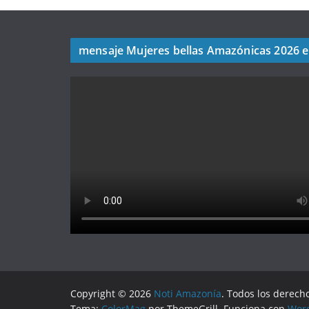
mensaje Mujeres bellas Amazónicas 2026 
Copyright © 2026
Noti Amazonía
. Todos los derech
Tema:
ColorMag
por ThemeGrill. Funciona con
Wor