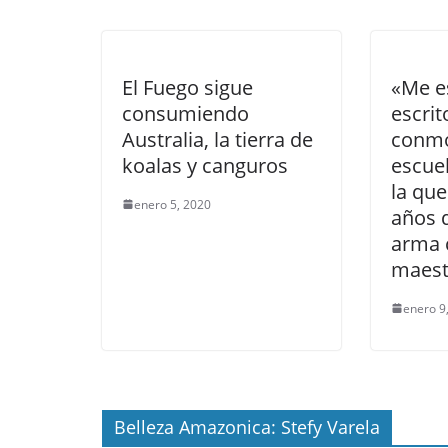
El Fuego sigue
«Me e
consumiendo
escrit
Australia, la tierra de
conmo
koalas y canguros
escue
la que
enero 5, 2020
años 
arma 
maest
enero 9
Belleza Amazonica: Stefy Varela