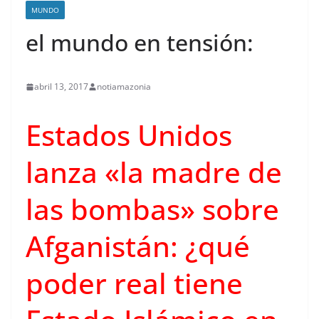
MUNDO
el mundo en tensión:
abril 13, 2017
notiamazonia
Estados Unidos
lanza «la madre de
las bombas» sobre
contenid
Afganistán: ¿qué
poder real tiene