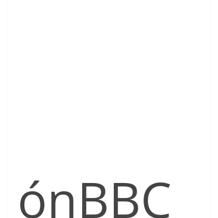
ón
BBC