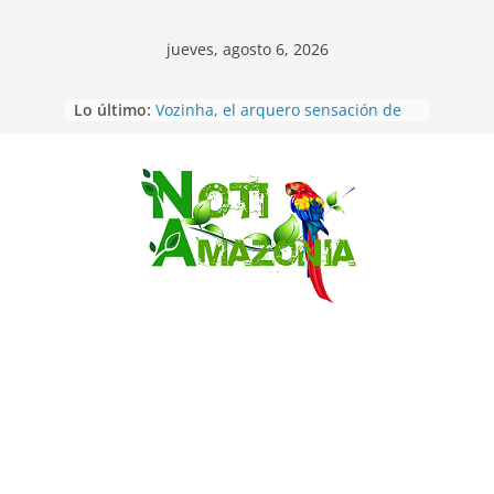
jueves, agosto 6, 2026
Sentencian a 34 años de prisión a
Lo último:
implicados en caso de Alison,
oriunda de Tena
Vozinha, el arquero sensación de
cabo Verde, ya llegó para
Saltar
incorporarse a Colo Colo de Chile
Pastaza: la parroquia Diez de
Agosto eligió a su nueva reina por
su aniversario
La “deuda de sueño”: una alerta
sobre los efectos de dormir mal en
la salud física y mental
Pastaza: Puyo será sede
del XII Foro Social Panamazónico, d
e pueblos indígenas y sociedad
civil por la defensa de la Amazonía