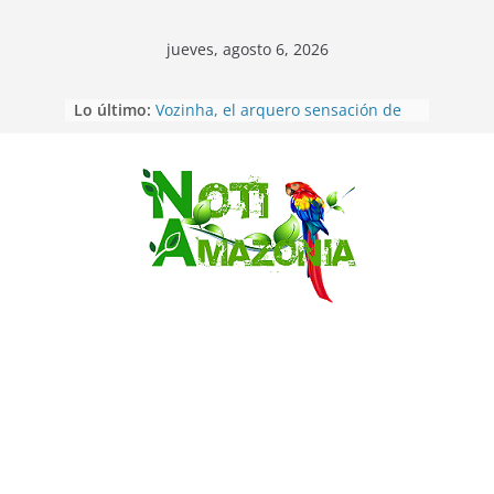
jueves, agosto 6, 2026
Lo último:
Vozinha, el arquero sensación de
cabo Verde, ya llegó para
incorporarse a Colo Colo de Chile
Pastaza: la parroquia Diez de
Agosto eligió a su nueva reina por
Saltar
su aniversario
La “deuda de sueño”: una alerta
sobre los efectos de dormir mal en
la salud física y mental
Pastaza: Puyo será sede
del XII Foro Social Panamazónico, d
e pueblos indígenas y sociedad
civil por la defensa de la Amazonía
Sentencian a 34 años de prisión a
implicados en caso de Alison,
oriunda de Tena