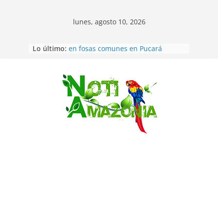
lunes, agosto 10, 2026
Lo último:
Ecuador: Ocho cadáveres hallados
en fosas comunes en Pucará
Pastaza: Feria de la Diez de agosto
atrajo a miles de personas en la
edición 2026 (video)
Saltar
Pastaza: Fiscal no emite cargos
contra hombre de 50años que
mantenía relacion de «noviazgo»
con una menor de10 años en
frontera sur
Napo: presunto sicariato en cantón
Archidona
Ecuador: dos jóvenes de 22 años
desaparecidos fueron encontrados
muertos en Puerto lopez