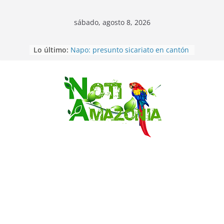
sábado, agosto 8, 2026
Lo último:
Napo: presunto sicariato en cantón
Archidona
Ecuador: dos jóvenes de 22 años
desaparecidos fueron encontrados
muertos en Puerto lopez
Saltar
Sentencian a 34 años de prisión a
implicados en caso de Alison,
oriunda de Tena
Vozinha, el arquero sensación de
cabo Verde, ya llegó para
incorporarse a Colo Colo de Chile
Pastaza: la parroquia Diez de
Agosto eligió a su nueva reina por
su aniversario