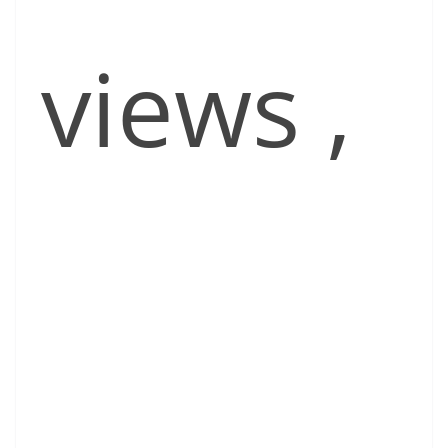
views
,