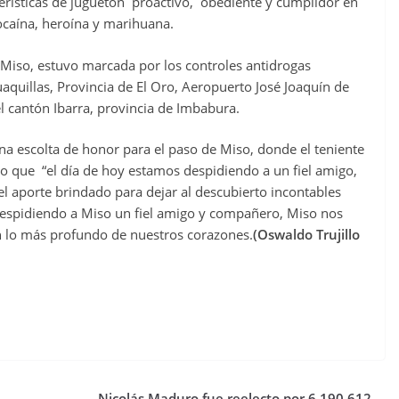
erísticas de juguetón proactivo, obediente y cumplidor en
ocaína, heroína y marihuana.
 Miso, estuvo marcada por los controles antidrogas
aquillas, Provincia de El Oro, Aeropuerto José Joaquín de
l cantón Ibarra, provincia de Imbabura.
a escolta de honor para el paso de Miso, donde el teniente
o que “el día de hoy estamos despidiendo a un fiel amigo,
 el aporte brindado para dejar al descubierto incontables
 despidiendo a Miso un fiel amigo y compañero, Miso nos
en lo más profundo de nuestros corazones.
(Oswaldo Trujillo
e
Nicolás Maduro fue reelecto por 6.190.612