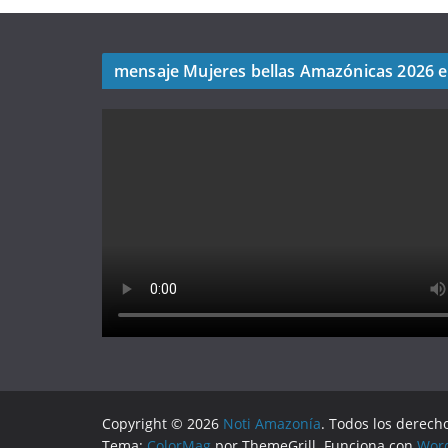
mensaje Mujeres bellas Amazónicas 2026 
Copyright © 2026
Noti Amazonía
. Todos los derech
Tema:
ColorMag
por ThemeGrill. Funciona con
Wor