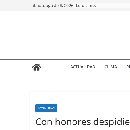
Saltar
sábado, agosto 8, 2026
Lo último:
al
contenido
ACTUALIDAD
CLIMA
R
ACTUALIDAD
Con honores despidier