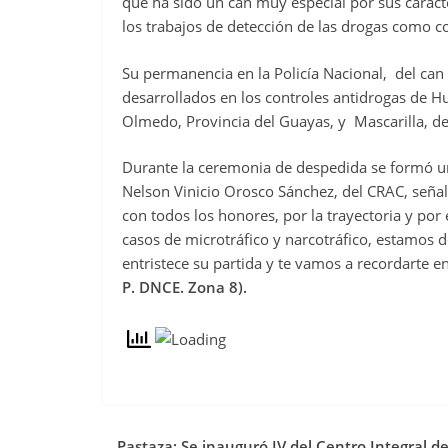
que ha sido un can muy especial por sus caract
los trabajos de detección de las drogas como c
Su permanencia en la Policía Nacional, del can
desarrollados en los controles antidrogas de Hu
Olmedo, Provincia del Guayas, y Mascarilla, de
Durante la ceremonia de despedida se formó un
Nelson Vinicio Orosco Sánchez, del CRAC, señal
con todos los honores, por la trayectoria y por
casos de microtráfico y narcotráfico, estamos
entristece su partida y te vamos a recordarte 
P. DNCE. Zona 8).
Pastaza; Se inauguró IV del Centro Integral d