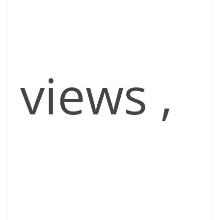
views
,