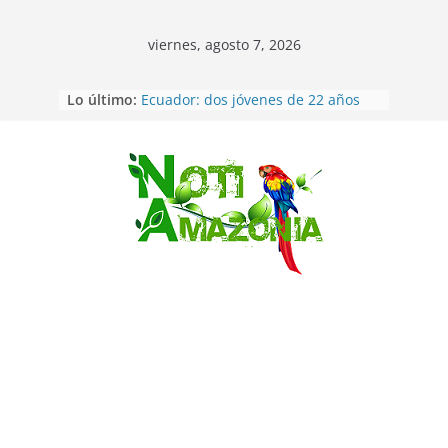
viernes, agosto 7, 2026
Lo último:
Ecuador: dos jóvenes de 22 años
desaparecidos fueron encontrados
muertos en Puerto lopez
Sentencian a 34 años de prisión a
implicados en caso de Alison,
Saltar
oriunda de Tena
Vozinha, el arquero sensación de
cabo Verde, ya llegó para
incorporarse a Colo Colo de Chile
Pastaza: la parroquia Diez de
Agosto eligió a su nueva reina por
su aniversario
La “deuda de sueño”: una alerta
sobre los efectos de dormir mal en
la salud física y mental