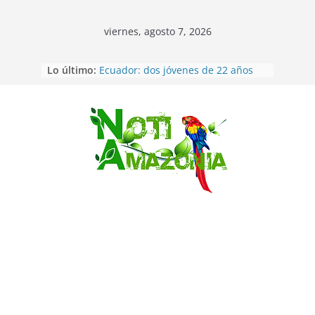
viernes, agosto 7, 2026
Lo último:
Ecuador: dos jóvenes de 22 años
desaparecidos fueron encontrados
muertos en Puerto lopez
Sentencian a 34 años de prisión a
implicados en caso de Alison,
Saltar
oriunda de Tena
Vozinha, el arquero sensación de
cabo Verde, ya llegó para
incorporarse a Colo Colo de Chile
Pastaza: la parroquia Diez de
Agosto eligió a su nueva reina por
su aniversario
La “deuda de sueño”: una alerta
sobre los efectos de dormir mal en
la salud física y mental