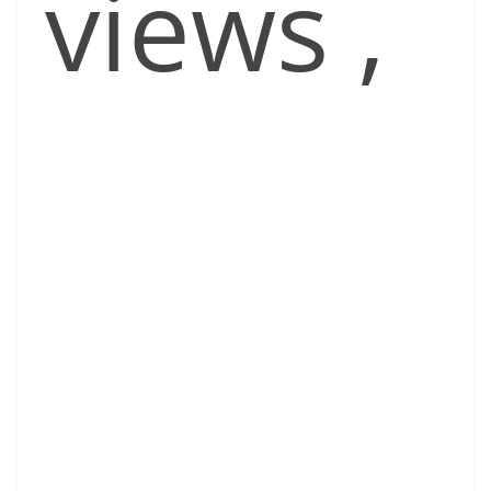
views
,