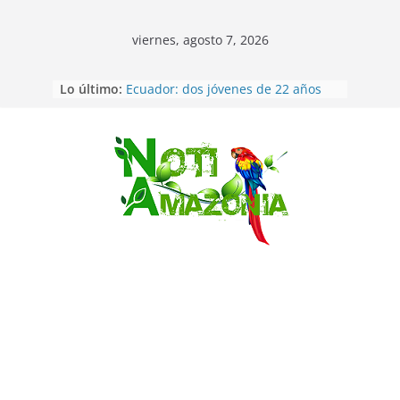
viernes, agosto 7, 2026
Lo último:
Ecuador: dos jóvenes de 22 años
desaparecidos fueron encontrados
muertos en Puerto lopez
Sentencian a 34 años de prisión a
implicados en caso de Alison,
Saltar
oriunda de Tena
Vozinha, el arquero sensación de
cabo Verde, ya llegó para
incorporarse a Colo Colo de Chile
Pastaza: la parroquia Diez de
Agosto eligió a su nueva reina por
su aniversario
La “deuda de sueño”: una alerta
sobre los efectos de dormir mal en
la salud física y mental