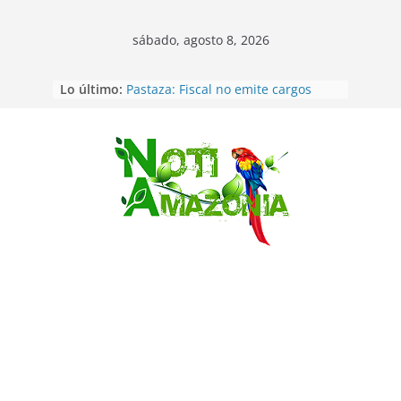
sábado, agosto 8, 2026
Lo último:
Pastaza: Fiscal no emite cargos
contra hombre de 50años que
mantenía relacion de «noviazgo»
con una menor de10 años en
frontera sur
Saltar
Napo: presunto sicariato en cantón
Archidona
Ecuador: dos jóvenes de 22 años
desaparecidos fueron encontrados
muertos en Puerto lopez
Sentencian a 34 años de prisión a
implicados en caso de Alison,
oriunda de Tena
Vozinha, el arquero sensación de
cabo Verde, ya llegó para
incorporarse a Colo Colo de Chile