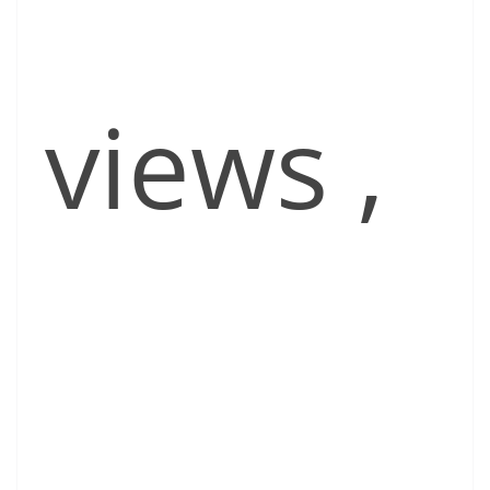
views
,