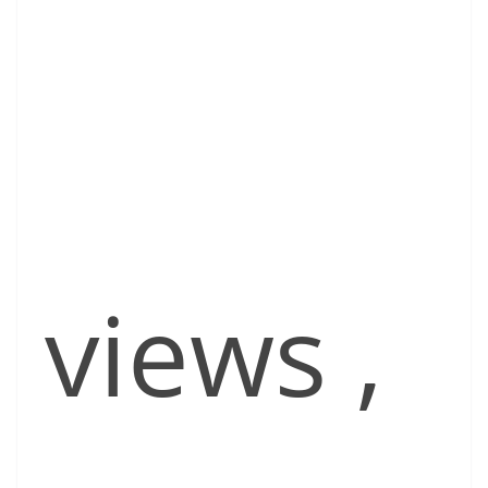
views
,