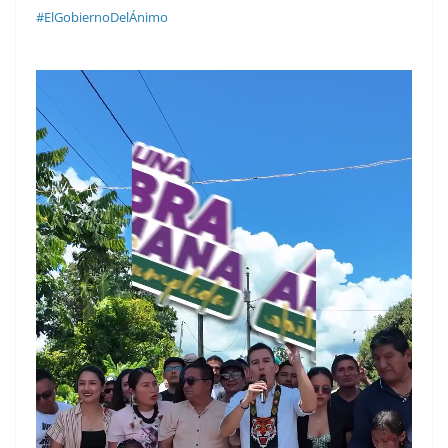
#ElGobiernoDelÁnimo