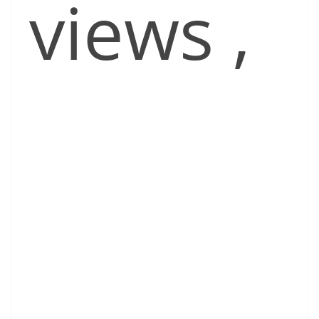
views
,