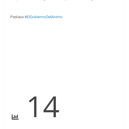
Pastaza
#ElGobiernoDelAnimo
14