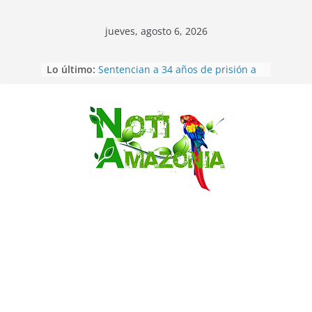
jueves, agosto 6, 2026
Lo último:
Sentencian a 34 años de prisión a
implicados en caso de Alison,
oriunda de Tena
Vozinha, el arquero sensación de
cabo Verde, ya llegó para
Saltar
incorporarse a Colo Colo de Chile
Pastaza: la parroquia Diez de
Agosto eligió a su nueva reina por
su aniversario
La “deuda de sueño”: una alerta
sobre los efectos de dormir mal en
la salud física y mental
Pastaza: Puyo será sede
del XII Foro Social Panamazónico, d
e pueblos indígenas y sociedad
civil por la defensa de la Amazonía