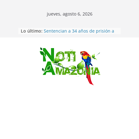
jueves, agosto 6, 2026
Lo último:
Sentencian a 34 años de prisión a
implicados en caso de Alison,
oriunda de Tena
Vozinha, el arquero sensación de
cabo Verde, ya llegó para
Saltar
incorporarse a Colo Colo de Chile
Pastaza: la parroquia Diez de
Agosto eligió a su nueva reina por
su aniversario
La “deuda de sueño”: una alerta
sobre los efectos de dormir mal en
la salud física y mental
Pastaza: Puyo será sede
del XII Foro Social Panamazónico, d
e pueblos indígenas y sociedad
civil por la defensa de la Amazonía