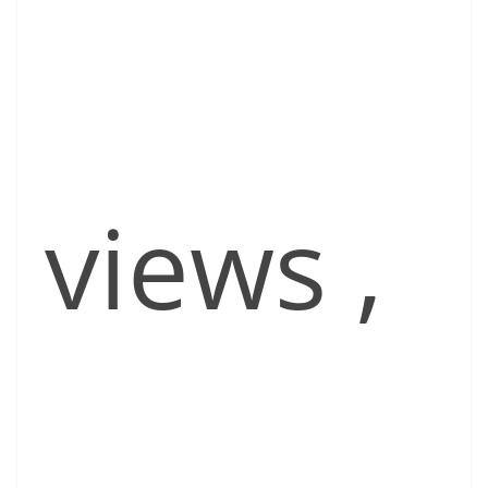
views
,