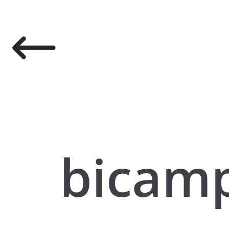
bicam