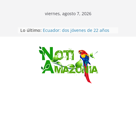
viernes, agosto 7, 2026
Lo último:
Ecuador: dos jóvenes de 22 años
desaparecidos fueron encontrados
muertos en Puerto lopez
Sentencian a 34 años de prisión a
implicados en caso de Alison,
Saltar
oriunda de Tena
Vozinha, el arquero sensación de
cabo Verde, ya llegó para
incorporarse a Colo Colo de Chile
Pastaza: la parroquia Diez de
Agosto eligió a su nueva reina por
su aniversario
La “deuda de sueño”: una alerta
sobre los efectos de dormir mal en
la salud física y mental