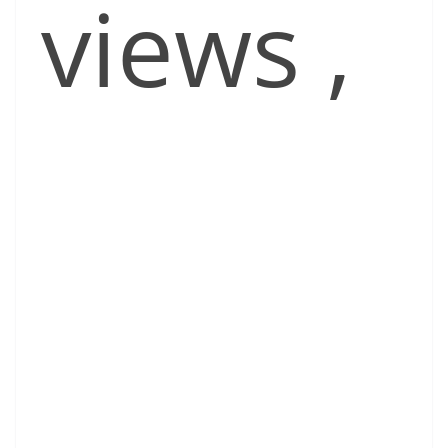
views
,