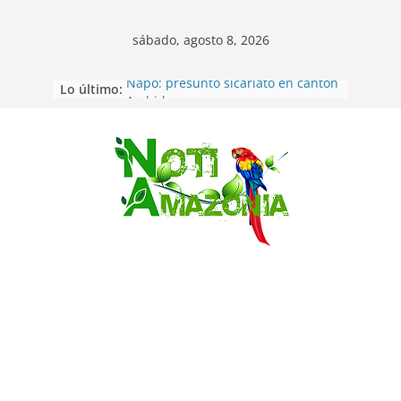
sábado, agosto 8, 2026
Lo último:
Napo: presunto sicariato en cantón
Archidona
Ecuador: dos jóvenes de 22 años
desaparecidos fueron encontrados
muertos en Puerto lopez
Saltar
Sentencian a 34 años de prisión a
implicados en caso de Alison,
oriunda de Tena
Vozinha, el arquero sensación de
cabo Verde, ya llegó para
incorporarse a Colo Colo de Chile
Pastaza: la parroquia Diez de
Agosto eligió a su nueva reina por
su aniversario