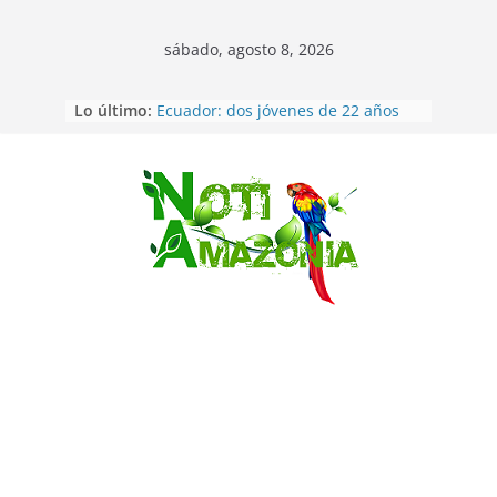
sábado, agosto 8, 2026
Napo: presunto sicariato en cantón
Lo último:
Archidona
Ecuador: dos jóvenes de 22 años
desaparecidos fueron encontrados
muertos en Puerto lopez
Sentencian a 34 años de prisión a
Saltar
implicados en caso de Alison,
oriunda de Tena
Vozinha, el arquero sensación de
cabo Verde, ya llegó para
incorporarse a Colo Colo de Chile
Pastaza: la parroquia Diez de
Agosto eligió a su nueva reina por
su aniversario