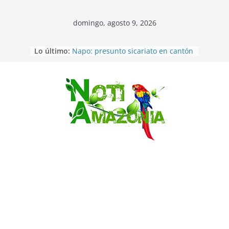
domingo, agosto 9, 2026
Pastaza: Fiscal no emite cargos
Lo último:
contra hombre de 50años que
mantenía relacion de «noviazgo»
con una menor de10 años en
frontera sur
Napo: presunto sicariato en cantón
Saltar
Archidona
Ecuador: dos jóvenes de 22 años
desaparecidos fueron encontrados
muertos en Puerto lopez
Sentencian a 34 años de prisión a
implicados en caso de Alison,
oriunda de Tena
Vozinha, el arquero sensación de
cabo Verde, ya llegó para
incorporarse a Colo Colo de Chile